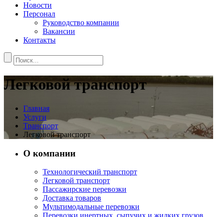
Новости
Персонал
Руководство компании
Вакансии
Контакты
Легковой транспорт
Главная
Услуги
Транспорт
Легковой транспорт
О компании
Технологический транспорт
Легковой транспорт
Пассажирские перевозки
Доставка товаров
Мультимодальные перевозки
Перевозки инертных, сыпучих и жидких грузов